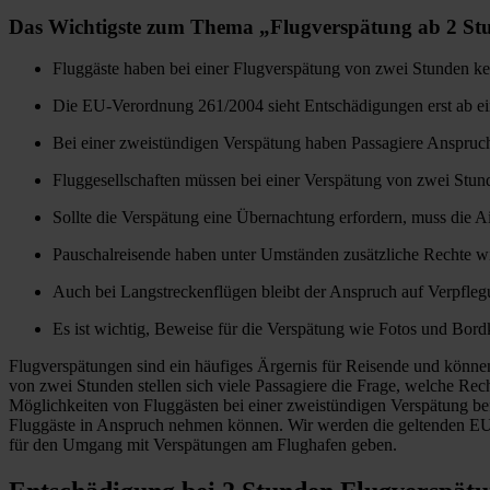
Das Wichtigste zum Thema „Flugverspätung ab 2 St
Fluggäste haben bei einer Flugverspätung von zwei Stunden ke
Die EU-Verordnung 261/2004 sieht Entschädigungen erst ab ei
Bei einer zweistündigen Verspätung haben Passagiere Anspruc
Fluggesellschaften müssen bei einer Verspätung von zwei Stun
Sollte die Verspätung eine Übernachtung erfordern, muss die A
Pauschalreisende haben unter Umständen zusätzliche Rechte w
Auch bei Langstreckenflügen bleibt der Anspruch auf Verpfleg
Es ist wichtig, Beweise für die Verspätung wie Fotos und Bor
Flugverspätungen sind ein häufiges Ärgernis für Reisende und können
von zwei Stunden stellen sich viele Passagiere die Frage, welche Re
Möglichkeiten von Fluggästen bei einer zweistündigen Verspätung bef
Fluggäste in Anspruch nehmen können. Wir werden die geltenden EU-
für den Umgang mit Verspätungen am Flughafen geben.