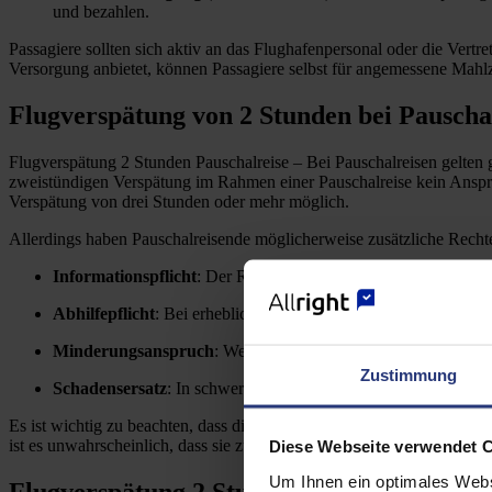
und bezahlen.
Passagiere sollten sich aktiv an das Flughafenpersonal oder die Vert
Versorgung anbietet, können Passagiere selbst für angemessene Mahlze
Flugverspätung von 2 Stunden bei Pauscha
Flugverspätung 2 Stunden Pauschalreise – Bei Pauschalreisen gelten 
zweistündigen Verspätung im Rahmen einer Pauschalreise kein Anspruc
Verspätung von drei Stunden oder mehr möglich.
Allerdings haben Pauschalreisende möglicherweise zusätzliche Rechte
Informationspflicht
: Der Reiseveranstalter ist verpflichtet,
Abhilfepflicht
: Bei erheblichen Beeinträchtigungen muss der Ve
Minderungsanspruch
: Wenn durch die Verspätung wesentlich
Zustimmung
Schadensersatz
: In schwerwiegenden Fällen, bei denen die V
Es ist wichtig zu beachten, dass diese zusätzlichen Rechte meist erst
ist es unwahrscheinlich, dass sie zur Anwendung kommen, es sei den
Diese Webseite verwendet 
Um Ihnen ein optimales Webs
Flugverspätung 2 Stunden Langstrecke – W