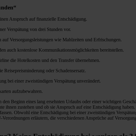
unden“
inen Anspruch auf finanzielle Entschädigung.
ner Verspätung von drei Stunden vor.
h auf Versorgungsleistungen wie Mahlzeiten und Erfrischungen.
den auch kostenlose Kommunikationsmöglichkeiten bereitstellen.
irline die Hotelkosten und den Transfer übernehmen.
ie Reisepreisminderung oder Schadensersatz.
ung bei einer zweistündigen Verspätung unverändert.
dkarten aufzubewahren.
 den Beginn eines lang ersehnten Urlaubs oder einer wichtigen Geschäf
chte ihnen zustehen und ob sie Anspruch auf eine Entschädigung haben
assen. Obwohl eine Entschädigung bei einer zweistündigen Verspätung 
Verordnungen erläutern, die verschiedenen Ansprüche auf Versorgung