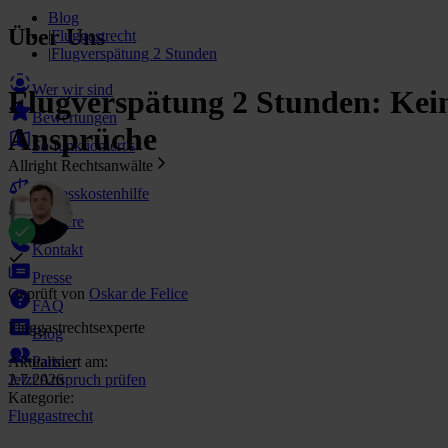
Blog
Über Uns
|
Fluggastrecht
|
Flugverspätung 2 Stunden
Wer wir sind
Flugverspätung 2 Stunden: Kein
Bewertungen
Ansprüche
So funktioniert's
Allright Rechtsanwälte
Prozesskostenhilfe
Karriere
Kontakt
Presse
Geprüft von
Oskar de Felice
FAQ
Fluggastrechtsexperte
Blog
Partner
Aktualisiert am:
Jetzt Anspruch prüfen
2.7.2026
Kategorie:
Fluggastrecht