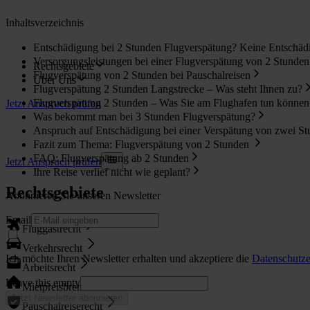
Inhaltsverzeichnis
Entschädigung bei 2 Stunden Flugverspätung? Keine Entschädi
Versorgungsleistungen bei einer Flugverspätung von 2 Stunden
Rechtsgebiete
Flugverspätung von 2 Stunden bei Pauschalreisen
Über Uns
Flugverspätung 2 Stunden Langstrecke – Was steht Ihnen zu?
Flugverspätung 2 Stunden – Was Sie am Flughafen tun können
Jetzt Anspruch prüfen
Was bekommt man bei 3 Stunden Flugverspätung?
Anspruch auf Entschädigung bei einer Verspätung von zwei S
Fazit zum Thema: Flugverspätung von 2 Stunden
FAQ: Flugverspätung ab 2 Stunden
Jetzt Anspruch prüfen
Ihre Reise verlief nicht wie geplant?
Rechtsgebiete
Abonnieren Sie unseren Newsletter
Email
Fluggastrecht
Verkehrsrecht
Ich möchte Ihren Newsletter erhalten und akzeptiere die
Datenschutze
Arbeitsrecht
Leave this empty
Mietpreisbremse
Jetzt Newsletter abonnieren
Pauschalreiserecht