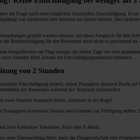
ng? Keine Entschädigung bei weniger als 3
giere die Frage nach einer möglichen finanziellen Entschädigung. Es is
rspätung von mindestens drei Stunden am Zielort besteht. Dies bedeutet
n Verspätungen gezahlt werden müssen, um einen Ausgleich für den Zei
ie Beeinträchtigung für den Reisenden noch nicht so gravierend ist, d
nn beispielsweise ein Flug weniger als sieben Tage vor dem geplanten
ls zwei Stunden führt, könnte ein Entschädigungsanspruch bestehen.
pätung von 2 Stunden
nanzielle Entschädigung besteht, haben Passagiere dennoch Recht auf 
befinden der Reisenden während der Wartezeit sicherstellen.
von zwei Stunden Anspruch haben, umfassen in der Regel:
en Passagieren kostenlose Snacks und Getränke zur Verfügung stellen. 
auf zwei kostenlose Telefonate, Faxe oder E-Mails.
g zu einer Übernachtung führt, muss die Fluggesellschaft eine Hotelunt