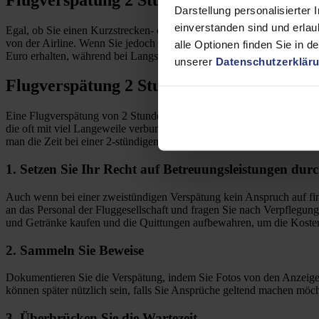
Darstellung personalisierter 
einverstanden sind und erlau
Egal, ob Sie einen Kurzstrecken- oder Langstreckenflug haben, blei
von der Airline. Wenn Sie jedoch mit einer Verspätung von drei Stun
alle Optionen finden Sie in d
Euro erhalten, während bei Langstreckenflügen bis zu 600 Euro Ents
unserer
Datenschutzerklär
Flugverspätung 2 Stunden – Was Sie am F
Eine Flugverspätung von 2 Stunden kann viele Nachteile mit sich br
die oft mit viel Langeweile verbunden ist. Besonders wenn Sie mit Ki
man die Zeit bei einer 2-stündigen Flugverspätung am Flughafen sinnv
1. Setzen Sie Ihr Recht auf Betreuungsleistungen durc
Auch wenn bei einer zweistündigen Verspätung kein Anspruch auf fin
an das Personal der Fluggesellschaft und fragen Sie nach Verpflegun
und Getränke kaufen und die Quittungen aufbewahren, um die Kosten
2. Sammeln Sie Beweise
Dokumentieren Sie die Verspätung, indem Sie Fotos von den Anzeige
können später nützlich sein, falls Sie Ansprüche geltend machen möch
3. Überbrücken Sie die Wartezeit