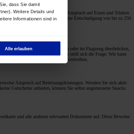
 Sie, dass Sie damit
tner). Weitere Details und
n mindestens zwei Stunden haben Sie Anspruch auf Essen und Trinken
. Für Kurzstreckenflüge können Sie eine Entschädigung von bis zu 250
eitere Informationen sind in
Alle erlauben
uch die lange Wartezeit am Flughafen oder im Flugzeug überbrücken,
erung für die Nerven werden. Daher stellt sich die Frage: Wie kann
beschäftigen und die Langeweile zu vertreiben.
herweise Anspruch auf Betreuungsleistungen. Wenden Sie sich aktiv
e keine Gutscheine anbieten, können Sie selbst angemessene Snacks
Bordkarte und alle anderen relevanten Dokumente auf. Diese Beweise