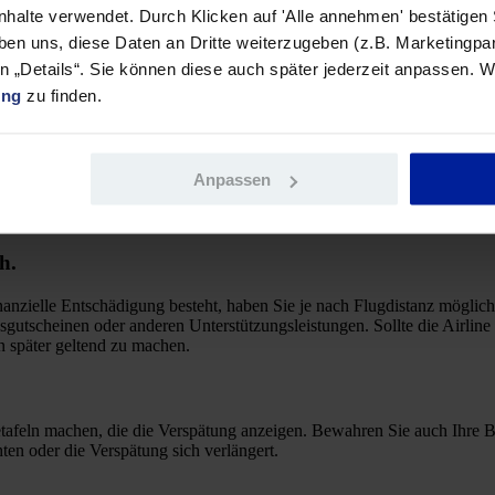
Inhalte verwendet. Durch Klicken auf 'Alle annehmen' bestätigen
ben uns, diese Daten an Dritte weiterzugeben (z.B. Marketingpar
bt Ihr Anspruch auf Verpflegung unverändert. Bei einer Verspätung vo
den oder mehr am Zielort ankommen, spielt die Flugdistanz eine Rolle
en „Details“. Sie können diese auch später jederzeit anpassen. W
chädigung möglich ist.
ung
zu finden.
lughafen tun können
Anpassen
ingen. Sie kommen nicht nur später an Ihrem Ziel an, sondern müssen a
ndern reisen, kann eine solche Verzögerung zu einer echten Herausford
oll nutzen? Hier sind einige Tipps, um sich während der Wartezeit zu 
h.
anzielle Entschädigung besteht, haben Sie je nach Flugdistanz möglic
gsgutscheinen oder anderen Unterstützungsleistungen. Sollte die Airlin
 später geltend zu machen.
tafeln machen, die die Verspätung anzeigen. Bewahren Sie auch Ihre 
ten oder die Verspätung sich verlängert.