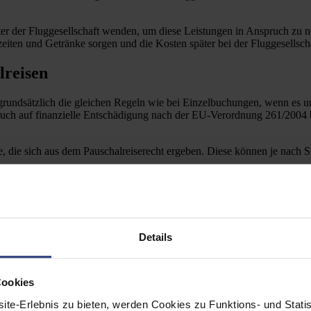
reter der Fluggesellschaft wenden, um diese Leistungen in Anspruch zu
iten und Getränke sorgen und die Kosten später bei der Fluggesellscha
lreisen
grundsätzlich die gleichen Regeln wie bei Einzelbuchungen, wenn es u
h auf finanzielle Entschädigung nach der EU-Verordnung 261/2004 best
, die sich aus dem Pauschalreiserecht ergeben. Diese können je nach S
 die Reisenden über Verspätungen und deren Auswirkungen auf den Reisea
ranstalter Abhilfe schaffen, z.B. durch Organisation alternativer Tran
e Teile der gebuchten Reiseleistungen nicht erbracht werden können, 
Details
erspätung zu einem erheblichen Schaden führt, könnte ein Schadensers
 bei längeren Verspätungen oder wenn wesentliche Teile der Reise beein
n, es handelt sich um besondere Umstände oder die Verspätung hat erh
Cookies
ite-Erlebnis zu bieten, werden Cookies zu Funktions- und Stati
as steht Ihnen zu?