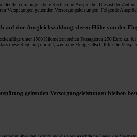
re deutlich umfangreichere Rechte und Ansprüche. Dies ist der Zeitp
rzeren Verspätungen geltenden Versorgungsleistungen. Folgende Ansprüc
h auf eine Ausgleichszahlung, deren Höhe von der Flu
reckenflüge unter 1500 Kilometern stehen Passagieren 250 Euro zu, für
dass diese Regelung nur gilt, wenn die Fluggesellschaft für die Verspät
Verspätung geltenden Versorgungsleistungen bleiben be
e weiterhin über den Grund und die voraussichtliche Dauer der Verspätu