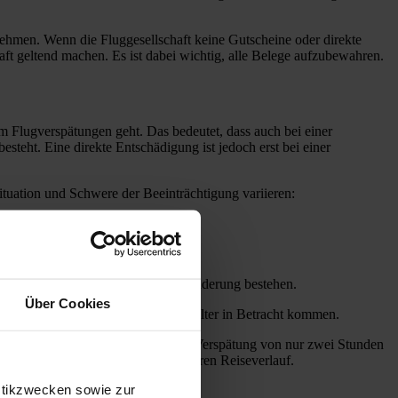
 nehmen. Wenn die Fluggesellschaft keine Gutscheine oder direkte
ft geltend machen. Es ist dabei wichtig, alle Belege aufzubewahren.
m Flugverspätungen geht. Das bedeutet, dass auch bei einer
eht. Eine direkte Entschädigung ist jedoch erst bei einer
ituation und Schwere der Beeinträchtigung variieren:
blauf zu informieren.
sportmöglichkeiten.
kann ein Anspruch auf Reisepreisminderung bestehen.
Über Cookies
atzanspruch gegen den Reiseveranstalter in Betracht kommen.
trächtigt werden, greifen. Bei einer Verspätung von nur zwei Stunden
ebliche Auswirkungen auf den weiteren Reiseverlauf.
stikzwecken sowie zur