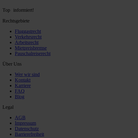
Top informiert!
Rechtsgebiete
Fluggastrecht
Verkehrsrecht
Arbeitsrecht
Mietpreisbremse
Pauschalreiserecht
Über Uns
Wer wir sind
Kontakt
Karriere
FAQ
Blog
Legal
AGB
Impressum
Datenschutz
Barrierefreiheit