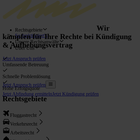
Wir
Rechtsgebiete
kämpfen
für Ihre Rechte bei Kündigung
So funktioniert's
Unsere Rechtsanwälte
& Aufhebungsvertrag
Über Uns
Jetzt Anspruch prüfen
Umfassende Betreuung
Schnelle Problemlösung
Jetzt Anspruch prüfen
Hohe Erfolgsquote
Jetzt Abfindung ermitteln
Jetzt Kündigung prüfen
Rechtsgebiete
Fluggastrecht
Verkehrsrecht
Arbeitsrecht