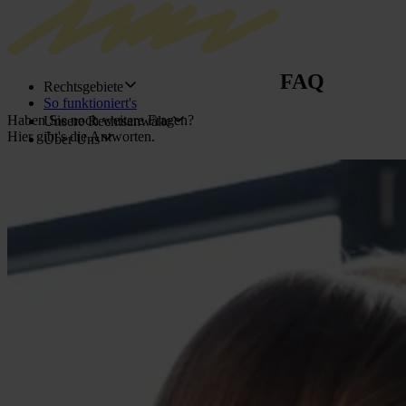
FAQ
Rechtsgebiete
So funktioniert's
Haben Sie noch weitere Fragen?
Unsere Rechtsanwälte
Hier gibt's die Antworten.
Über Uns
Jetzt Anspruch prüfen
Jetzt Anspruch prüfen
Rechtsgebiete
Fluggastrecht
Verkehrsrecht
Arbeitsrecht