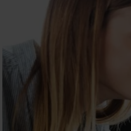
Mietpreisbremse
Pauschalreiserecht
So funktioniert's
Unsere Rechtsanwälte
Rechtsanwälte
Über Uns
Wer wir sind
Bewertungen
Prozesskostenhilfe
Karriere
Kontakt
Presse
FAQ
Blog