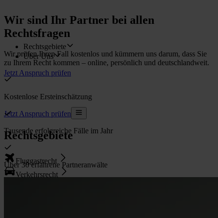
Wir sind Ihr Partner bei allen
Rechtsfragen
Rechtsgebiete
Wir prüfen Ihren Fall kostenlos und kümmern uns darum, dass Sie
Über Uns
zu Ihrem Recht kommen – online, persönlich und deutschlandweit.
Jetzt Anspruch prüfen
Kostenlose Ersteinschätzung
Jetzt Anspruch prüfen
Tausende erfolgreiche Fälle im Jahr
Rechtsgebiete
Fluggastrecht
Über 30 erfahrene Partneranwälte
Verkehrsrecht
Arbeitsrecht
Mietpreisbremse
Pauschalreiserecht