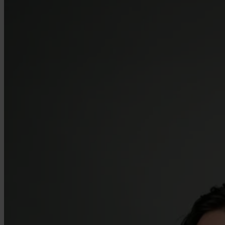
Über Uns
Wer wir sind
Bewertungen
So funktioniert's
Allright Rechtsanwälte
Prozesskostenhilfe
Karriere
Kontakt
Presse
FAQ
Blog
Partner
Jetzt Anspruch prüfen