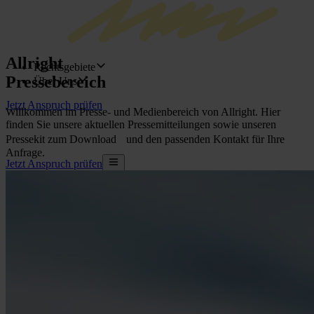
Allright
Rechtsgebiete
Pressebereich
Über Uns
Jetzt Anspruch prüfen
Willkommen im Presse- und Medienbereich von Allright. Hier
finden Sie unsere aktuellen Pressemitteilungen sowie unseren
Pressekit zum Download und den passenden Kontakt für Ihre
Anfrage.
Jetzt Anspruch prüfen
Rechtsgebiete
Fluggastrecht
Verkehrsrecht
Arbeitsrecht
Mietpreisbremse
Pauschalreiserecht