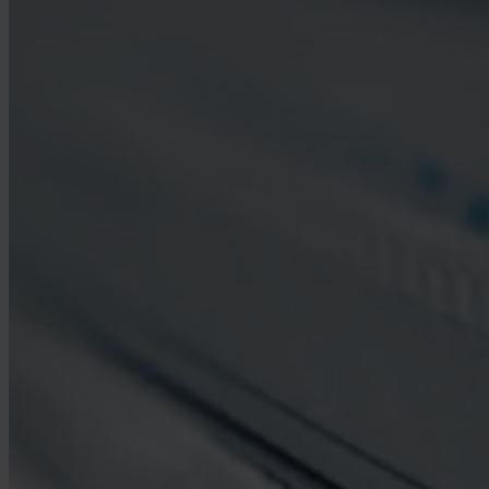
Über Uns
Wer wir sind
Bewertungen
So funktioniert's
Allright Rechtsanwälte
Prozesskostenhilfe
Karriere
Kontakt
Presse
FAQ
Blog
Partner
Jetzt Anspruch prüfen