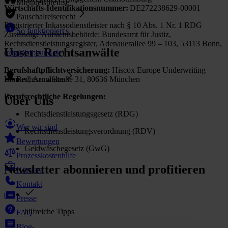
Mietpreisbremse
Wirtschafts-Identifikationsnummer:
DE272238629-00001
Pauschalreiserecht
Registrierter Inkassodienstleister nach § 10 Abs. 1 Nr. 1 RDG
So funktioniert's
Zuständige Aufsichtsbehörde: Bundesamt für Justiz,
Rechtsdienstleistungsregister, Adenauerallee 99 – 103, 53113 Bonn,
Unsere Rechtsanwälte
(
rdg@bfj.bund.de
)
Berufshaftpflichtversicherung:
Hiscox Europe Underwriting
Limited, Arnulfstraße 31, 80636 München
Rechtsanwälte
Berufsrechtliche Regelungen:
Über Uns
Rechtsdienstleistungsgesetz (RDG)
Wer wir sind
Rechtsdienstleistungsverordnung (RDV)
Bewertungen
Geldwäschegesetz (GwG)
Prozesskostenhilfe
Newsletter abonnieren und profitieren
Karriere
Kontakt
Presse
hilfreiche Tipps
FAQ
Blog