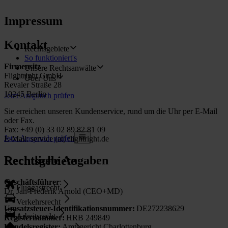
Impressum
Kontakt
Rechtsgebiete
So funktioniert's
Firmensitz
Unsere Rechtsanwälte
Flightright GmbH
Über Uns
Revaler Straße 28
10245 Berlin
Jetzt Anspruch prüfen
Sie erreichen unseren Kundenservice, rund um die Uhr per E-Mail
oder Fax.
Fax: +49 (0) 33 02 89 82 81 09
Jetzt Anspruch prüfen
E-Mail: service (at) flightright.de
Rechtliche Angaben
Rechtsgebiete
Geschäftsführer
:
Fluggastrecht
Dr. Jan-Frederik Arnold (CEO+MD)
Verkehrsrecht
Umsatzsteuer-Identifikationsnummer:
DE272238629
Arbeitsrecht
Registernummer:
HRB 249849
Handelsregister:
Amtsgericht Charlottenburg