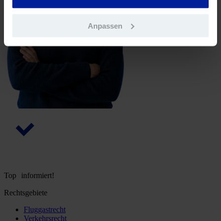
Anpassen
Top informiert!
Rechtsgebiete
Fluggastrecht
Verkehrsrecht