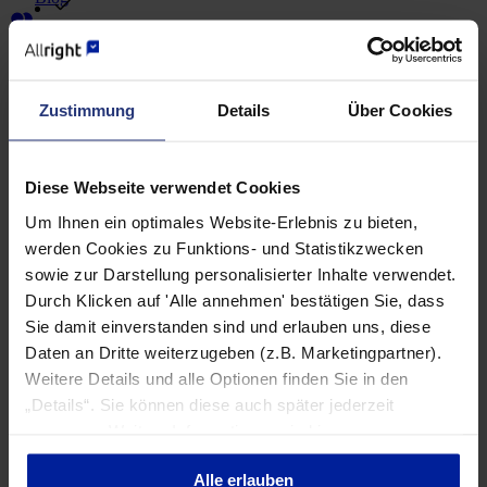
Partner
aktuelle Neuigkeiten
Jetzt Anspruch prüfen
Zustimmung
Details
Über Cookies
wegweisende Urteile
Email
Diese Webseite verwendet Cookies
Um Ihnen ein optimales Website-Erlebnis zu bieten,
Ich möchte Ihren Newsletter erhalten und akzeptiere die
Datenschutzerklärung
.
werden Cookies zu Funktions- und Statistikzwecken
sowie zur Darstellung personalisierter Inhalte verwendet.
Leave this empty
Durch Klicken auf 'Alle annehmen' bestätigen Sie, dass
Jetzt Newsletter abonnieren
Sie damit einverstanden sind und erlauben uns, diese
Daten an Dritte weiterzugeben (z.B. Marketingpartner).
Weitere Details und alle Optionen finden Sie in den
„Details“. Sie können diese auch später jederzeit
anpassen. Weitere Informationen sind in
unserer
Datenschutzerklärung
zu finden.
Alle erlauben