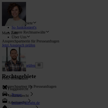
Rechtsgebiete
So funktioniert's
Unsere Rechtsanwälte
Mara Zatti
Über Uns
Ansprechpartnerin für Presseanfragen
Jetzt Anspruch prüfen
Jetzt Anspruch prüfen
Rechtsgebiete
Felix Höfermann
Ansprechpartner für Presseanfragen
Fluggastrecht
Presse
:
Verkehrsrecht
Arbeitsrecht
presse@allright.de