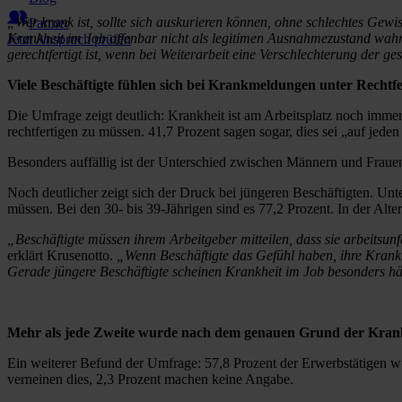
„Wer krank ist, sollte sich auskurieren können, ohne schlechtes Gew
Partner
Krankheit im Job offenbar nicht als legitimen Ausnahmezustand wahrn
Jetzt Anspruch prüfen
gerechtfertigt ist, wenn bei Weiterarbeit eine Verschlechterung der ge
Viele Beschäftigte fühlen sich bei Krankmeldungen unter Rechtf
Die Umfrage zeigt deutlich: Krankheit ist am Arbeitsplatz noch imme
rechtfertigen zu müssen. 41,7 Prozent sagen sogar, dies sei „auf jeden
Besonders auffällig ist der Unterschied zwischen Männern und Frauen
Noch deutlicher zeigt sich der Druck bei jüngeren Beschäftigten. Unt
müssen. Bei den 30- bis 39-Jährigen sind es 77,2 Prozent. In der Alte
„Beschäftigte müssen ihrem Arbeitgeber mitteilen, dass sie arbeitsun
erklärt Krusenotto.
„Wenn Beschäftigte das Gefühl haben, ihre Krankhe
Gerade jüngere Beschäftigte scheinen Krankheit im Job besonders häuf
Mehr als jede Zweite wurde nach dem genauen Grund der Kran
Ein weiterer Befund der Umfrage: 57,8 Prozent der Erwerbstätigen 
verneinen dies, 2,3 Prozent machen keine Angabe.