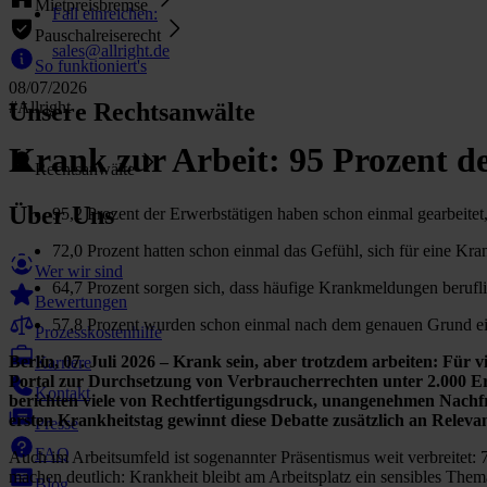
Mietpreisbremse
Fall einreichen
:
Pauschalreiserecht
sales@allright.de
So funktioniert's
08/07/2026
Unsere Rechtsanwälte
#Allright
Krank zur Arbeit: 95 Prozent d
Rechtsanwälte
Über Uns
95,2 Prozent der Erwerbstätigen haben schon einmal gearbeitet
72,0 Prozent hatten schon einmal das Gefühl, sich für eine K
Wer wir sind
64,7 Prozent sorgen sich, dass häufige Krankmeldungen berufl
Bewertungen
57,8 Prozent wurden schon einmal nach dem genauen Grund e
Prozesskostenhilfe
Berlin, 07. Juli 2026 – Krank sein, aber trotzdem arbeiten: Für 
Karriere
Portal zur Durchsetzung von Verbraucherrechten unter 2.000 Erwe
Kontakt
berichten viele von Rechtfertigungsdruck, unangenehmen Nachf
ersten Krankheitstag gewinnt diese Debatte zusätzlich an Releva
Presse
FAQ
Auch im Arbeitsumfeld ist sogenannter Präsentismus weit verbreitet: 
machen deutlich: Krankheit bleibt am Arbeitsplatz ein sensibles The
Blog