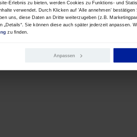
ite-Erlebnis zu bieten, werden Cookies zu Funktions- und Stati
chäftigte nachhaltig verunsichern. Gerade Führungskräfte sollten des
rtrauensverlust, sondern auch arbeitsrechtliche Konflikte.“
Inhalte verwendet. Durch Klicken auf 'Alle annehmen' bestätigen
ben uns, diese Daten an Dritte weiterzugeben (z.B. Marketingpar
en „Details“. Sie können diese auch später jederzeit anpassen. W
r Erwerbstätigen finden, dass Arbeitgeber mehr Verantwortung dafür übe
ung
zu finden.
u, 40,5 Prozent antworten mit „eher ja“.
Anpassen
desbürgerinnen und Bundesbürger ab 18 Jahren befragt. Die Ergebnisse 
ler liegt bei 2,5 Prozentpunkten. Weitere Informationen zur Methodik f