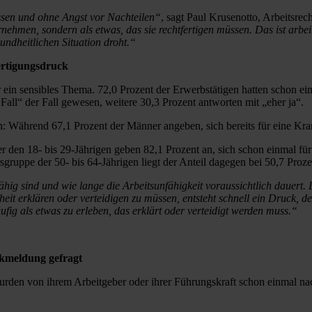
issen und ohne Angst vor Nachteilen“
, sagt Paul Krusenotto, Arbeitsrech
ehmen, sondern als etwas, das sie rechtfertigen müssen. Das ist arbe
sundheitlichen Situation droht.“
ertigungsdruck
r ein sensibles Thema. 72,0 Prozent der Erwerbstätigen hatten schon e
 Fall“ der Fall gewesen, weitere 30,3 Prozent antworten mit „eher ja“.
: Während 67,1 Prozent der Männer angeben, sich bereits für eine Kra
er den 18- bis 29-Jährigen geben 82,1 Prozent an, sich schon einmal f
rsgruppe der 50- bis 64-Jährigen liegt der Anteil dagegen bei 50,7 Proz
fähig sind und wie lange die Arbeitsunfähigkeit voraussichtlich dauert
it erklären oder verteidigen zu müssen, entsteht schnell ein Druck, de
ig als etwas zu erleben, das erklärt oder verteidigt werden muss.“
kmeldung gefragt
wurden von ihrem Arbeitgeber oder ihrer Führungskraft schon einmal 