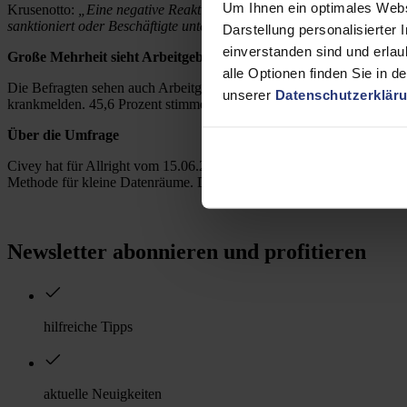
Um Ihnen ein optimales Webs
Krusenotto:
„Eine negative Reaktion auf eine Krankmeldung kann Bes
sanktioniert oder Beschäftigte unter Druck setzt, riskiert nicht nur Ve
Darstellung personalisierter 
einverstanden sind und erlau
Große Mehrheit sieht Arbeitgeber stärker in der Verantwortung
alle Optionen finden Sie in d
Die Befragten sehen auch Arbeitgeber in der Pflicht: 86,1 Prozent de
unserer
Datenschutzerklär
krankmelden. 45,6 Prozent stimmen dieser Aussage „auf jeden Fall“ z
Über die Umfrage
Civey hat für Allright vom 15.06.2026 bis 17.06.2026 online 2000 Bun
Methode für kleine Datenräume. Der durchschnittliche statistische Feh
Newsletter abonnieren und profitieren
hilfreiche Tipps
aktuelle Neuigkeiten