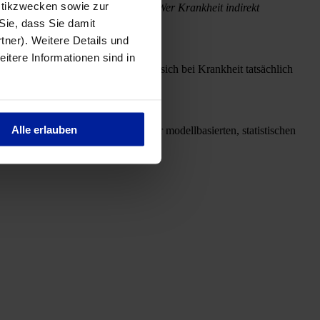
stikzwecken sowie zur
halb sehr bewusst kommunizieren. Wer Krankheit indirekt
 Sie, dass Sie damit
tner). Weitere Details und
eitere Informationen sind in
rnehmen sollten, dass Beschäftigte sich bei Krankheit tatsächlich
Alle erlauben
sind repräsentativ auf Basis einer modellbasierten, statistischen
inden Sie hier.