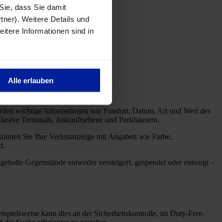
ckgelassen.
 Sie, dass Sie damit
tner). Weitere Details und
eitere Informationen sind in
 Hilfsmittel vergessen.
Alle erlauben
erden wichtige Informationen wie Fundort, Datum, Art und Wert des
klusive Terminals, Ankunftsebene und Parkhäusern.
können Sie Ihre Verlustanzeige mit Angaben wie Farbe,
d.
geholte Gegenstände entweder versteigert, gespendet oder entsorgt –
spielsweise kann dies an der Sicherheitskontrolle, im Duty-Free-