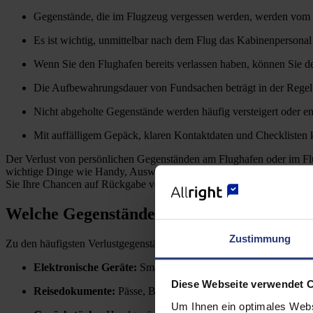
Gegenstände, die im Flugzeug vergessen werden, werden vom Lo
Es ist wichtig, unmittelbar nach dem Flug das Kabinenpersonal
Wenn Sie den Flughafen bereits verlassen haben, können Sie d
Die Aufbewahrungsdauer von Fundsachen beträgt in der Regel 
Nicht abgeholte Gegenstände werden häufig versteigert oder en
Mit auffälligem Gepäck, klaren Kontaktdaten und Checklisten 
Der Verlust von persönlichen Gegenständen am Flughafen oder im Flugz
wichtige Dinge wie Handy, Ausweisdokumente oder Medikamente liegen
Sie Ihre Chancen auf Rückgabe verbessern können.
Welche Gegenstände gehen am Flughafen u
Zustimmung
Zu den häufigsten Verlustgegenständen zählen:
Elektronische Geräte:
Smartphones, Laptops, Tablets, E-Book
Diese Webseite verwendet 
Reisedokumente:
Pässe, Bordkarten, Visa und Ausweise bleibe
Um Ihnen ein optimales Webs