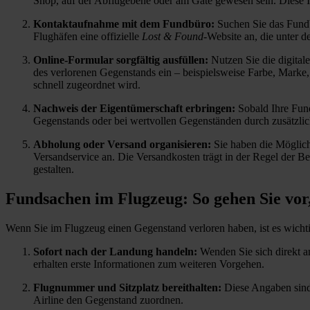
Shop, auf der Abflugebene oder am Gate gewesen sein. Diese I
Kontaktaufnahme mit dem Fundbüro:
Suchen Sie das Fundbü
Flughäfen eine offizielle
Lost & Found
-Website an, die unter d
Online-Formular sorgfältig ausfüllen:
Nutzen Sie die digital
des verlorenen Gegenstands ein – beispielsweise Farbe, Mark
schnell zugeordnet wird.
Nachweis der Eigentümerschaft erbringen:
Sobald Ihre Fund
Gegenstands oder bei wertvollen Gegenständen durch zusätzlic
Abholung oder Versand organisieren:
Sie haben die Möglich
Versandservice an. Die Versandkosten trägt in der Regel der 
gestalten.
Fundsachen im Flugzeug: So gehen Sie vor
Wenn Sie im Flugzeug einen Gegenstand verloren haben, ist es wicht
Sofort nach der Landung handeln:
Wenden Sie sich direkt a
erhalten erste Informationen zum weiteren Vorgehen.
Flugnummer und Sitzplatz bereithalten:
Diese Angaben sind 
Airline den Gegenstand zuordnen.