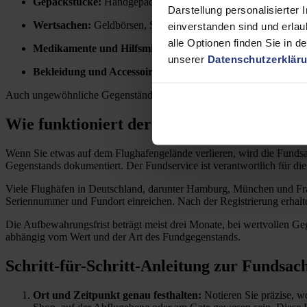
Gepäckstücke:
Handgepäck, Koffer und Rucksäcke werden nic
Darstellung personalisierter 
Wertsachen:
Geldbörsen, Schmuck, Uhren und Schlüssel sind e
einverstanden sind und erlau
alle Optionen finden Sie in d
Medikamente und Hilfsmittel:
Insbesondere beim Umsteigen o
unserer
Datenschutzerklär
Bekleidung und Accessoires:
Jacken, Brillen oder Schals land
Auch ungewöhnliche Gegenstände wie Spielzeuge oder Werkzeuge k
Wie funktioniert der Fundservice am Flu
Wenn Sie etwas auf dem Flughafengelände verlieren, wird die Fundsa
Gegenstands dokumentiert. Der Fundservice ist verantwortlich für d
Viele Flughäfen in Deutschland, darunter Hamburg, München und Fran
Seriennummer und Fundort einreichen. Nach der Registrierung erhalte
Die Aufbewahrungsfrist beträgt meist drei Monate, bei wertvollen Ge
abhängig vom Wert und der Art des Fundgegenstands.
Schritt-für-Schritt-Anleitung zur Funds
Ort und Zeitpunkt genau festhalten:
Notieren Sie präzise, w