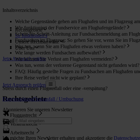
Inhaltsverzeichnis
Welche Gegenstände gehen am Flughafen und im Flugzeug am 
Wie funktioniert der Fundservice am Flughafengelände?
Rechtsgebiete
Schritt-für-Schritt-Anleitung zur Fundsachenmeldung am Flug
So funktioniert's
Fundsachen im Flugzeug: So gehen Sie vor, wenn Sie im Flugz
Unsere Rechtsanwälte
Was tun, wenn Sie am Flughafen etwas verloren haben?
Über Uns
Wie lange werden Fundsachen aufbewahrt?
Jetzt Anspruch prüfen
Wie können Sie Verlust am Flughafen vermeiden?
Was tun, wenn der verlorene Gegenstand nicht gefunden wird?
FAQ: Häufig gestellte Fragen zu Fundsachen am Flughafen un
Ihre Reise verlief nicht wie geplant?
Jetzt Anspruch prüfen
Stress durch einen Flugausfall oder eine -verspätung?
Rechtsgebiete
Flugverspätung
Flugausfall / Umbuchung
Abonnieren Sie unseren Newsletter
Fluggastrecht
Email
Verkehrsrecht
Arbeitsrecht
Ich möchte Ihren Newsletter erhalten und akzeptiere die
Datenschutze