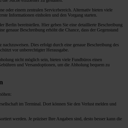
ie Suche effizienter zu gestalten.
e oder einem zentralen Servicebereich. Alternativ bieten viele
 erste Informationen einholen und den Vorgang starten.
 Berlin bereitstellen. Hier geben Sie eine detaillierte Beschreibung
Eine genaue Beschreibung erhöht die Chance, dass der Gegenstand
z nachzuweisen. Dies erfolgt durch eine genaue Beschreibung des
chützt vor unberechtigter Herausgabe.
holung nicht möglich sein, bieten viele Fundbüros einen
den Gebühren und Versandoptionen, um die Abholung bequem zu
n
rhöhen:
esellschaft im Terminal. Dort können Sie den Verlust melden und
tiert werden. Je präziser Ihre Angaben sind, desto besser kann die