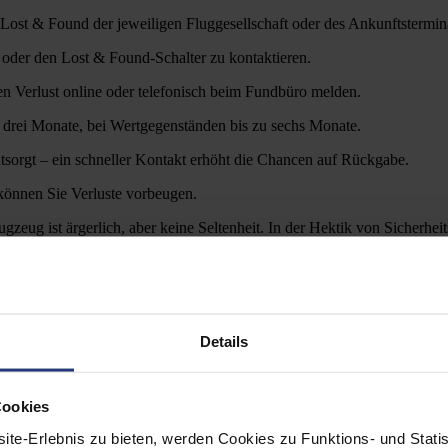
st & Found der jeweiligen Fluggesellschaft oder des Ankunftstermina
 oder den Lost & Found-Schalter zu kontaktieren.
en Verlust online oder telefonisch beim Fundbüro melden.
drei Monate, bei Wertgegenständen bis zu sechs Monate.
tsorgt – ein schneller Kontakt erhöht die Chancen auf Rückgabe.
können Sie Verluste vorbeugen.
eug ist ärgerlich, aber keine Seltenheit. In der Hektik von Sicherheits
 bleiben. Dieser umfassende Leitfaden von Allright erklärt, wie Sie
nd im Flugzeug am häufigsten verloren?
Details
-Reader und Kopfhörer werden oft in Sitztaschen, am Gate oder in Wa
Cookies
n häufig an Check-in-Schaltern, Sicherheitskontrollen oder Duty-Free
ite-Erlebnis zu bieten, werden Cookies zu Funktions- und Stati