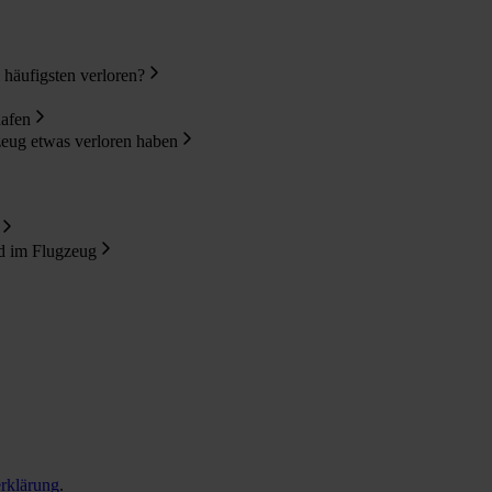
häufigsten verloren?
hafen
eug etwas verloren haben
d im Flugzeug
rklärung
.