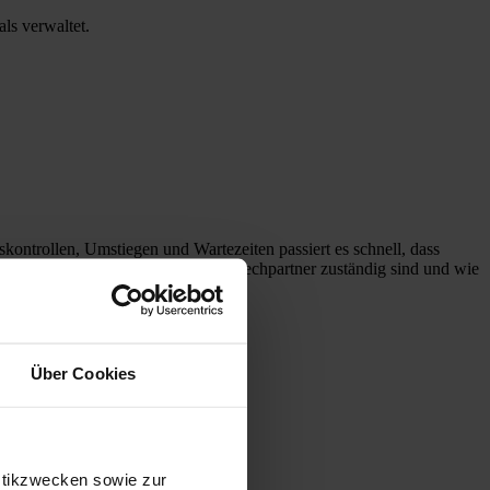
ls verwaltet.
kontrollen, Umstiegen und Wartezeiten passiert es schnell, dass
 am besten vorgehen, welche Ansprechpartner zuständig sind und wie
Über Cookies
rtebereichen vergessen.
-Shops liegen.
stikzwecken sowie zur