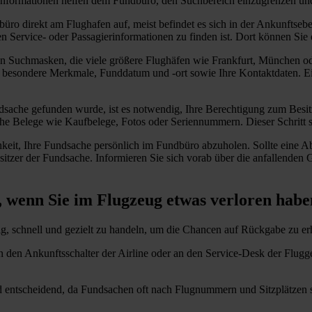
nformationen helfen dem Fundbüro, den Suchbereich einzugrenzen und d
ro direkt am Flughafen auf, meist befindet es sich in der Ankunftseben
en Service- oder Passagierinformationen zu finden ist. Dort können Sie
en Suchmasken, die viele größere Flughäfen wie Frankfurt, München oder
e, besondere Merkmale, Funddatum und -ort sowie Ihre Kontaktdaten. 
sache gefunden wurde, ist es notwendig, Ihre Berechtigung zum Besit
he Belege wie Kaufbelege, Fotos oder Seriennummern. Dieser Schritt s
keit, Ihre Fundsache persönlich im Fundbüro abzuholen. Sollte eine Ab
Besitzer der Fundsache. Informieren Sie sich vorab über die anfallen
, wenn Sie im Flugzeug etwas verloren habe
ig, schnell und gezielt zu handeln, um die Chancen auf Rückgabe zu e
n den Ankunftsschalter der Airline oder an den Service-Desk der Flugg
entscheidend, da Fundsachen oft nach Flugnummern und Sitzplätzen sor