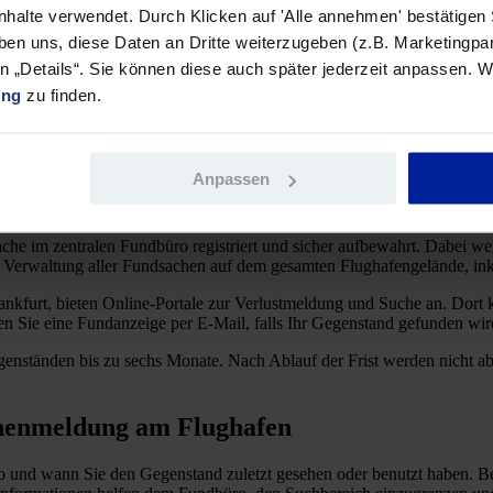
ht nur am Gepäckband, sondern auch im Terminal oder Flugzeug zurü
Inhalte verwendet. Durch Klicken auf 'Alle annehmen' bestätigen
benfalls häufige Verlustgegenstände.
ben uns, diese Daten an Dritte weiterzugeben (z.B. Marketingpar
en „Details“. Sie können diese auch später jederzeit anpassen. W
der in der Sicherheitskontrolle werden Medikamente oder medizinische
ung
zu finden.
en oft im Fundservice.
önnen im Fundbüro landen.
Anpassen
ghafengelände?
che im zentralen Fundbüro registriert und sicher aufbewahrt. Dabei w
ie Verwaltung aller Fundsachen auf dem gesamten Flughafengelände, in
kfurt, bieten Online-Portale zur Verlustmeldung und Suche an. Dort 
n Sie eine Fundanzeige per E-Mail, falls Ihr Gegenstand gefunden wir
genständen bis zu sechs Monate. Nach Ablauf der Frist werden nicht ab
achenmeldung am Flughafen
o und wann Sie den Gegenstand zuletzt gesehen oder benutzt haben. Bei