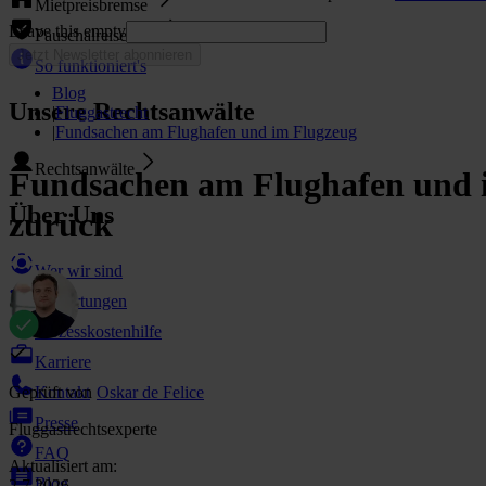
Mietpreisbremse
Leave this empty
Pauschalreiserecht
Jetzt Newsletter abonnieren
So funktioniert's
Blog
Unsere Rechtsanwälte
|
Fluggastrecht
|
Fundsachen am Flughafen und im Flugzeug
Rechtsanwälte
Fundsachen am Flughafen und im
Über Uns
zurück
Wer wir sind
Bewertungen
Prozesskostenhilfe
Karriere
Geprüft von
Oskar de Felice
Kontakt
Presse
Fluggastrechtsexperte
FAQ
Aktualisiert am:
Blog
2.7.2026