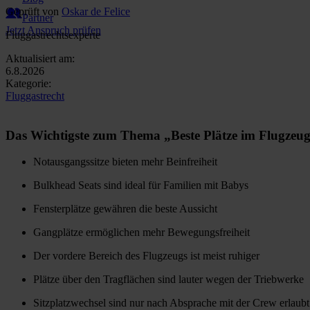
Geprüft von
Oskar de Felice
Partner
Jetzt Anspruch prüfen
Fluggastrechtsexperte
Aktualisiert am:
6.8.2026
Kategorie:
Fluggastrecht
Das Wichtigste zum Thema „Beste Plätze im Flugzeu
Notausgangssitze bieten mehr Beinfreiheit
Bulkhead Seats sind ideal für Familien mit Babys
Fensterplätze gewähren die beste Aussicht
Gangplätze ermöglichen mehr Bewegungsfreiheit
Der vordere Bereich des Flugzeugs ist meist ruhiger
Plätze über den Tragflächen sind lauter wegen der Triebwerke
Sitzplatzwechsel sind nur nach Absprache mit der Crew erlaubt