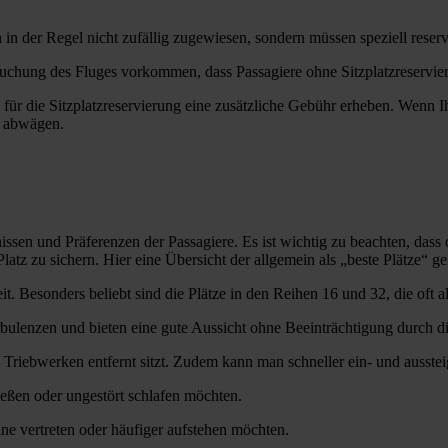
 in der Regel nicht zufällig zugewiesen, sondern müssen speziell reser
rbuchung des Fluges vorkommen, dass Passagiere ohne Sitzplatzreservi
e für die Sitzplatzreservierung eine zusätzliche Gebühr erheben. Wenn Ih
g abwägen.
issen und Präferenzen der Passagiere. Es ist wichtig zu beachten, dass 
latz zu sichern. Hier eine Übersicht der allgemein als „beste Plätze“ g
eit. Besonders beliebt sind die Plätze in den Reihen 16 und 32, die oft 
urbulenzen und bieten eine gute Aussicht ohne Beeinträchtigung durch di
en Triebwerken entfernt sitzt. Zudem kann man schneller ein- und ausstei
nießen oder ungestört schlafen möchten.
ine vertreten oder häufiger aufstehen möchten.