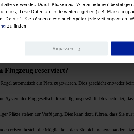
sen oder Vielfliegerprogramme bieten die Möglichkeit, den Sitzplatz k
Inhalte verwendet. Durch Klicken auf 'Alle annehmen' bestätigen
k-in am Flughafen nach einem bestimmten Sitzplatz zu fragen, sofern n
ben uns, diese Daten an Dritte weiterzugeben (z.B. Marketingpar
en „Details“. Sie können diese auch später jederzeit anpassen. W
 sind, erlauben einige Airlines nach dem Start einen Platzwechsel, sofe
ung
zu finden.
n eine „freie Sitzplatzwahl“, bei der die Passagiere sich nach dem Board
Anpassen
m Flugzeug eher selten ist. Es empfiehlt sich, bei der Buchung oder be
ten Platz zu sichern.
m Flugzeug reserviert?
r Regel automatisch ein Platz zugewiesen. Dies geschieht entweder be
om System der Fluggesellschaft zufällig ausgewählt. Dies bedeutet, da
eniger Plätze stehen zur Verfügung. Dies kann dazu führen, dass Sie n
nden reisen, besteht die Möglichkeit, dass Sie nicht nebeneinander s