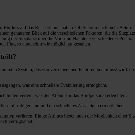
e
n Einfluss auf das Reiseerlebnis haben. Ob Sie nun nach mehr Beinfrei
 einen genaueren Blick auf die verschiedenen Faktoren, die die Sitzplat
eilung der Sitzplätze über die Vor- und Nachteile verschiedener Positi
sten Flug so angenehm wie möglich zu gestalten.
teilt?
bestimmten System, das von verschiedenen Faktoren beeinflusst wird. Gr
 Ausgängen, was eine schnellere Evakuierung ermöglicht.
h hinten verteilt, was den Ablauf für das Bordpersonal erleichtert.
diese oft ruhiger sind und ein schnelleres Aussteigen ermöglichen.
ugtyp variieren. Einige Airlines bieten auch die Möglichkeit einer Sit
och verfügbar ist.