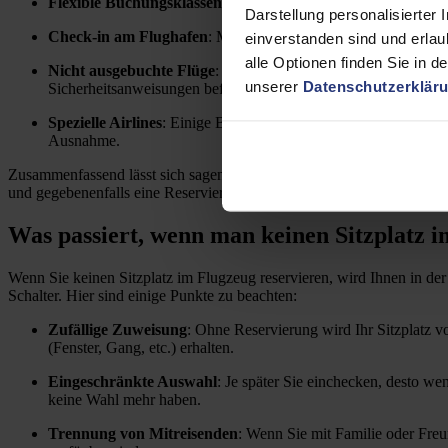
Flexible Buchungsklassen
: Einige höherwertige Buchungsklas
Darstellung personalisierter 
Check-in am Flughafen
: Manchmal ist es möglich, beim Chec
einverstanden sind und erlau
alle Optionen finden Sie in d
Nicht ausgebuchte Flüge
: Bei Flügen, die nicht voll besetzt
unserer
Datenschutzerklär
Sicherheitsanweisungen befolgt wurden.
Spezielle Airlines
: Einige Billigfluggesellschaften praktiziere
Ausnahme.
Zusammenfassend lässt sich sagen, dass eine völlig freie Platzwahl i
und gegebenenfalls eine Reservierung vorzunehmen, um den gewünsch
Was passiert, wenn man keinen Sitzplatz i
Wenn Sie keinen Sitzplatz im Flugzeug reservieren, wird Ihnen in de
Schalter. Hier sind einige Punkte zu beachten:
Zufällige Zuweisung
: Ohne Reservierung wird Ihr Sitzplatz v
(Fenster, Gang, etc.) erhalten.
Eingeschränkte Auswahl
: Je später Sie einchecken, desto w
keine Wahl mehr haben.
Trennung von Mitreisenden
: Wenn Sie mit Familie oder Freu