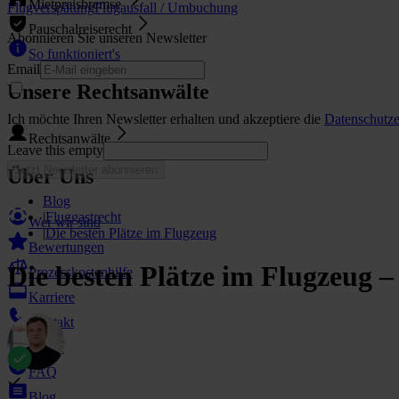
Mietpreisbremse
Flugverspätung
Flugausfall / Umbuchung
Pauschalreiserecht
Abonnieren Sie unseren Newsletter
So funktioniert's
Email
Unsere Rechtsanwälte
Ich möchte Ihren Newsletter erhalten und akzeptiere die
Datenschutze
Rechtsanwälte
Leave this empty
Jetzt Newsletter abonnieren
Über Uns
Blog
|
Fluggastrecht
Wer wir sind
|
Die besten Plätze im Flugzeug
Bewertungen
Die besten Plätze im Flugzeug –
Prozesskostenhilfe
Karriere
Kontakt
Presse
FAQ
Blog