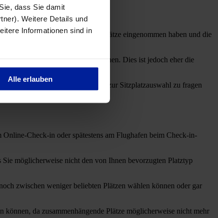
ostenlos auszuwählen.
 Sie, dass Sie damit
och Plätze verfügbar sind.
tner). Weitere Details und
eitere Informationen sind in
rn alle Passagiere ihre zugewiesenen Plätze eingenommen haben und die
ing einen freien Platz aussuchen können. Dies ist jedoch eher die
Alle erlauben
im Check-in nach den Möglichkeiten zur Sitzplatzauswahl zu fragen
im Online-Check-in oder spätestens am Flughafen beim Check-in-
ss Sie möglicherweise nicht den von Ihnen bevorzugten Platztyp
ur noch zwischen weniger beliebten Plätzen wählen können oder gar
itzen können, da zusammenhängende Plätze möglicherweise nicht mehr