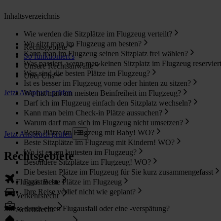
Inhaltsverzeichnis
Wie werden die Sitzplätze im Flugzeug verteilt?
Wo sitzt man im Flugzeug am besten?
Rechtsgebiete
Kann man im Flugzeug seinen Sitzplatz frei wählen?
So funktioniert's
Was passiert, wenn man keinen Sitzplatz im Flugzeug reservier
Unsere Rechtsanwälte
Was sind die besten Plätze im Flugzeug?
Über Uns
Ist es besser im Flugzeug vorne oder hinten zu sitzen?
Jetzt Anspruch prüfen
Wo hat man am meisten Beinfreiheit im Flugzeug?
Darf ich im Flugzeug einfach den Sitzplatz wechseln?
Kann man beim Check-in Plätze aussuchen?
Warum darf man sich im Flugzeug nicht umsetzen?
Beste Plätze im Flugzeug mit Baby! WO?
Jetzt Anspruch prüfen
Beste Sitzplätze im Flugzeug mit Kindern! WO?
Wo ist es am lautesten im Flugzeug?
Rechtsgebiete
Besondere Sitzplätze im Flugzeug! WO?
Die besten Plätze im Flugzeug für Sie kurz zusammengefasst
Fluggastrecht
Fazit: Beste Plätze im Flugzeug
Ihre Reise verlief nicht wie geplant?
Verkehrsrecht
Stress durch einen Flugausfall oder eine -verspätung?
Arbeitsrecht