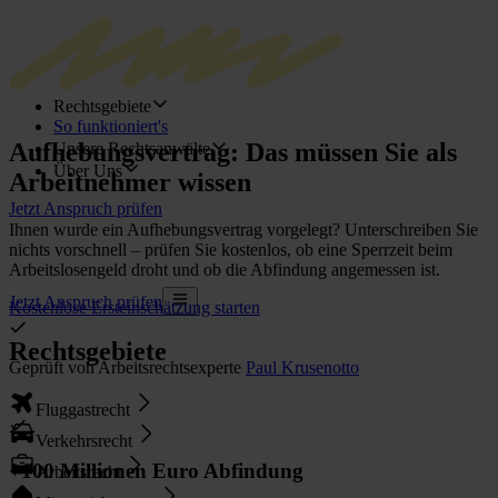
Rechtsgebiete
So funktioniert's
Aufhebungsvertrag:
Das müssen Sie als
Unsere Rechtsanwälte
Über Uns
Arbeitnehmer wissen
Jetzt Anspruch prüfen
Ihnen wurde ein Aufhebungsvertrag vorgelegt? Unterschreiben Sie
nichts vorschnell – prüfen Sie kostenlos, ob eine Sperrzeit beim
Arbeitslosengeld droht und ob die Abfindung angemessen ist.
Jetzt Anspruch prüfen
Kostenlose Ersteinschätzung starten
Rechtsgebiete
Geprüft von Arbeitsrechtsexperte
Paul Krusenotto
Fluggastrecht
Verkehrsrecht
+100 Millionen Euro Abfindung
Arbeitsrecht