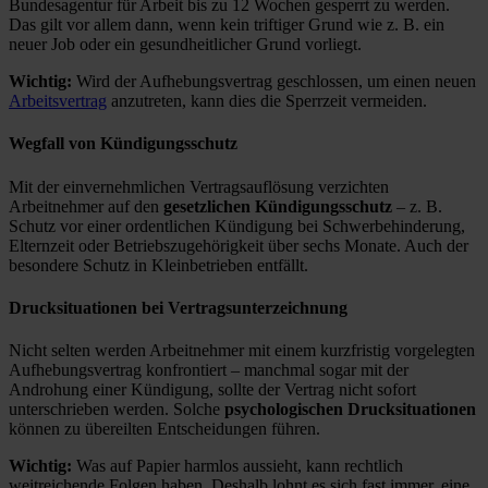
Bundesagentur für Arbeit bis zu 12 Wochen gesperrt zu werden.
Das gilt vor allem dann, wenn kein triftiger Grund wie z. B. ein
neuer Job oder ein gesundheitlicher Grund vorliegt.
Wichtig:
Wird der Aufhebungsvertrag geschlossen, um einen neuen
Arbeitsvertrag
anzutreten, kann dies die Sperrzeit vermeiden.
Wegfall von Kündigungsschutz
Mit der einvernehmlichen Vertragsauflösung verzichten
Arbeitnehmer auf den
gesetzlichen Kündigungsschutz
– z. B.
Schutz vor einer ordentlichen Kündigung bei Schwerbehinderung,
Elternzeit oder Betriebszugehörigkeit über sechs Monate. Auch der
besondere Schutz in Kleinbetrieben entfällt.
Drucksituationen bei Vertragsunterzeichnung
Nicht selten werden Arbeitnehmer mit einem kurzfristig vorgelegten
Aufhebungsvertrag konfrontiert – manchmal sogar mit der
Androhung einer Kündigung, sollte der Vertrag nicht sofort
unterschrieben werden. Solche
psychologischen Drucksituationen
können zu übereilten Entscheidungen führen.
Wichtig:
Was auf Papier harmlos aussieht, kann rechtlich
weitreichende Folgen haben. Deshalb lohnt es sich fast immer, eine