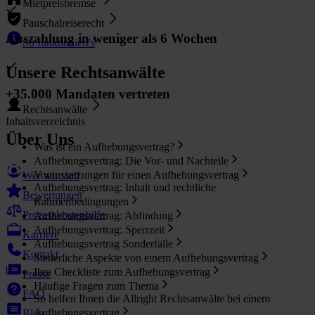
Mietpreisbremse
Pauschalreiserecht
Auszahlung in weniger als 6 Wochen
So funktioniert's
Unsere Rechtsanwälte
+35.000 Mandaten vertreten
Rechtsanwälte
Inhaltsverzeichnis
Über Uns
Was ist ein Aufhebungsvertrag?
Aufhebungsvertrag: Die Vor- und Nachteile
Voraussetzungen für einen Aufhebungsvertrag
Wer wir sind
Aufhebungsvertrag: Inhalt und rechtliche
Bewertungen
Rahmenbedingungen
Prozesskostenhilfe
Aufhebungsvertrag: Abfindung
Aufhebungsvertrag: Sperrzeit
Karriere
Aufhebungsvertrag Sonderfälle
Kontakt
Steuerliche Aspekte von einem Aufhebungsvertrag
Ihre Checkliste zum Aufhebungsvertrag
Presse
Häufige Fragen zum Thema
FAQ
So helfen Ihnen die Allright Rechtsanwälte bei einem
Aufhebungsvertrag
Blog