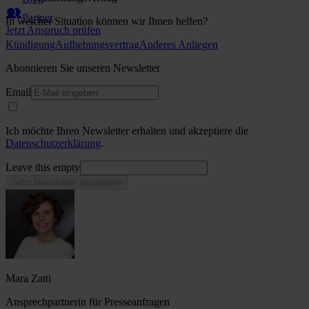
Partner
In welcher Situation können wir Ihnen helfen?
Jetzt Anspruch prüfen
Kündigung
Aufhebungsvertrag
Anderes Anliegen
Abonnieren Sie unseren Newsletter
Email
Ich möchte Ihren Newsletter erhalten und akzeptiere die
Datenschutzerklärung
.
Leave this empty
Jetzt Newsletter abonnieren
Mara Zatti
Ansprechpartnerin für Presseanfragen