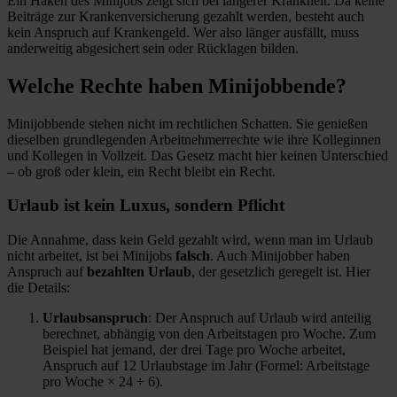
Ein Haken des Minijobs zeigt sich bei längerer Krankheit. Da keine
Beiträge zur Krankenversicherung gezahlt werden, besteht auch
kein Anspruch auf Krankengeld. Wer also länger ausfällt, muss
anderweitig abgesichert sein oder Rücklagen bilden.
Welche Rechte haben Minijobbende?
Minijobbende stehen nicht im rechtlichen Schatten. Sie genießen
dieselben grundlegenden Arbeitnehmerrechte wie ihre Kolleginnen
und Kollegen in Vollzeit. Das Gesetz macht hier keinen Unterschied
– ob groß oder klein, ein Recht bleibt ein Recht.
Urlaub ist kein Luxus, sondern Pflicht
Die Annahme, dass kein Geld gezahlt wird, wenn man im Urlaub
nicht arbeitet, ist bei Minijobs
falsch
. Auch Minijobber haben
Anspruch auf
bezahlten Urlaub
, der gesetzlich geregelt ist. Hier
die Details:
Urlaubsanspruch
: Der Anspruch auf Urlaub wird anteilig
berechnet, abhängig von den Arbeitstagen pro Woche. Zum
Beispiel hat jemand, der drei Tage pro Woche arbeitet,
Anspruch auf 12 Urlaubstage im Jahr (Formel: Arbeitstage
pro Woche × 24 ÷ 6).