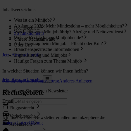
Inhaltsverzeichnis
Was ist ein Minijob?
Ab Januar 2026: Mehr Mindestlohn – mehr Möglichkeiten?
Rechtsgebiete
Was bleibt vom Minijob übrig? Abzüge und Nettoverdienst
So funktioniert's
Welche Rechte haben Minijobbende?
Unsere Rechtsanwälte
Arbeitsvertrag beim Minijob – Pflicht oder Kür?
Über Uns
Branchenspezifische Informationen
Jetzt Anspruch prüfen
Digitalisierung und Minijobs
Häufige Fragen zum Thema Minijob
In welcher Situation können wir Ihnen helfen?
Jetzt Anspruch prüfen
Kündigung
Aufhebungsvertrag
Anderes Anliegen
Abonnieren Sie unseren Newsletter
Rechtsgebiete
Email
Fluggastrecht
Verkehrsrecht
Ich möchte Ihren Newsletter erhalten und akzeptiere die
Datenschutzerklärung
.
Arbeitsrecht