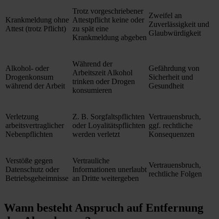
Trotz vorgeschriebener
Zweifel an
Krankmeldung ohne
Attestpflicht keine oder
Zuverlässigkeit und
Attest (trotz Pflicht)
zu spät eine
Glaubwürdigkeit
Krankmeldung abgeben
Während der
Alkohol- oder
Gefährdung von
Arbeitszeit Alkohol
Drogenkonsum
Sicherheit und
trinken oder Drogen
während der Arbeit
Gesundheit
konsumieren
Verletzung
Z. B. Sorgfaltspflichten
Vertrauensbruch,
arbeitsvertraglicher
oder Loyalitätspflichten
ggf. rechtliche
Nebenpflichten
werden verletzt
Konsequenzen
Verstöße gegen
Vertrauliche
Vertrauensbruch,
Datenschutz oder
Informationen unerlaubt
rechtliche Folgen
Betriebsgeheimnisse
an Dritte weitergeben
Wann besteht Anspruch auf Entfernung