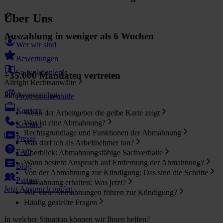
Über Uns
Auszahlung in weniger als 6 Wochen
Wer wir sind
Bewertungen
So funktioniert's
+35.000 Mandaten vertreten
Allright Rechtsanwälte
Inhaltsverzeichnis
Prozesskostenhilfe
Karriere
Wenn der Arbeitgeber die gelbe Karte zeigt
Was ist eine Abmahnung?
Kontakt
Rechtsgrundlage und Funktionen der Abmahnung
Presse
Was darf ich als Arbeitnehmer tun?
FAQ
Überblick: Abmahnungsfähige Sachverhalte
Wann besteht Anspruch auf Entfernung der Abmahnung?
Blog
Von der Abmahnung zur Kündigung: Das sind die Schritte
Partner
Abmahnung erhalten: Was jetzt?
Jetzt Anspruch prüfen
Wie viele Abmahnungen führen zur Kündigung?
Häufig gestellte Fragen
In welcher Situation können wir Ihnen helfen?