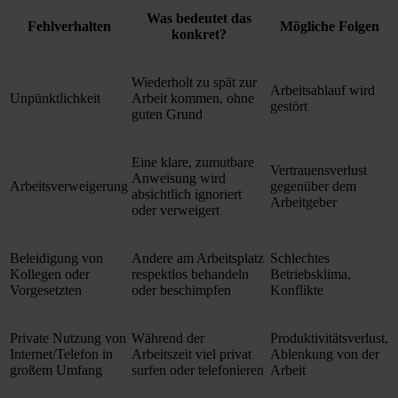
Was bedeutet das
Fehlverhalten
Mögliche Folgen
konkret?
Wiederholt zu spät zur
Arbeitsablauf wird
Unpünktlichkeit
Arbeit kommen, ohne
gestört
guten Grund
Eine klare, zumutbare
Vertrauensverlust
Anweisung wird
Arbeitsverweigerung
gegenüber dem
absichtlich ignoriert
Arbeitgeber
oder verweigert
Beleidigung von
Andere am Arbeitsplatz
Schlechtes
Kollegen oder
respektlos behandeln
Betriebsklima,
Vorgesetzten
oder beschimpfen
Konflikte
Private Nutzung von
Während der
Produktivitätsverlust,
Internet/Telefon in
Arbeitszeit viel privat
Ablenkung von der
großem Umfang
surfen oder telefonieren
Arbeit