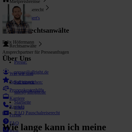
Mietpreisbremse
Pauschalreiserecht
So funktioniert's
Unsere Rechtsanwälte
Felix Höfermann
Rechtsanwälte
Ansprechpartner für Presseanfragen
Über Uns
Presse
:
presse@allright.de
Wer wir sind
Bewertungen
Fall einreichen
:
Prozesskostenhilfe
sales@allright.de
Karriere
Startseite
Kontakt
|
FAQ
|
FAQ Pauschalreiserecht
Presse
FAQ
Wie lange kann ich meine
Blog