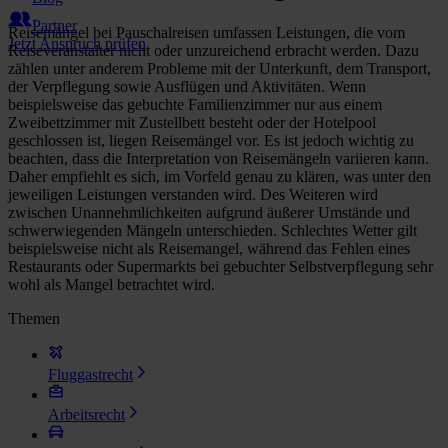
Partner
Reisemängel bei Pauschalreisen umfassen Leistungen, die vom
Jetzt Anspruch prüfen
Reiseveranstalter nicht oder unzureichend erbracht werden. Dazu
zählen unter anderem Probleme mit der Unterkunft, dem Transport,
der Verpflegung sowie Ausflügen und Aktivitäten. Wenn
beispielsweise das gebuchte Familienzimmer nur aus einem
Zweibettzimmer mit Zustellbett besteht oder der Hotelpool
geschlossen ist, liegen Reisemängel vor. Es ist jedoch wichtig zu
beachten, dass die Interpretation von Reisemängeln variieren kann.
Daher empfiehlt es sich, im Vorfeld genau zu klären, was unter den
jeweiligen Leistungen verstanden wird. Des Weiteren wird
zwischen Unannehmlichkeiten aufgrund äußerer Umstände und
schwerwiegenden Mängeln unterschieden. Schlechtes Wetter gilt
beispielsweise nicht als Reisemangel, während das Fehlen eines
Restaurants oder Supermarkts bei gebuchter Selbstverpflegung sehr
wohl als Mangel betrachtet wird.
Themen
Fluggastrecht
Arbeitsrecht