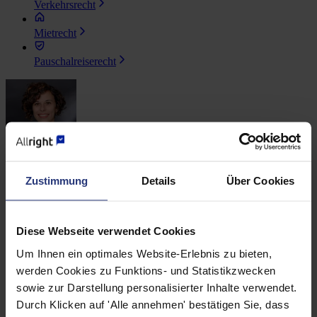
Verkehrsrecht
Mietrecht
Pauschalreiserecht
Mara Zatti
Zustimmung
Details
Über Cookies
Ansprechpartnerin für Presseanfragen
Diese Webseite verwendet Cookies
Um Ihnen ein optimales Website-Erlebnis zu bieten,
werden Cookies zu Funktions- und Statistikzwecken
sowie zur Darstellung personalisierter Inhalte verwendet.
Felix Höfermann
Durch Klicken auf 'Alle annehmen' bestätigen Sie, dass