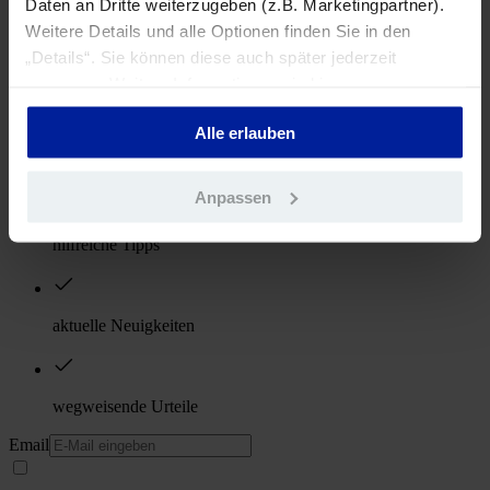
Daten an Dritte weiterzugeben (z.B. Marketingpartner).
Weitere Details und alle Optionen finden Sie in den
presse@allright.de
„Details“. Sie können diese auch später jederzeit
Fall einreichen
:
anpassen. Weitere Informationen sind in
sales@allright.de
unserer
Datenschutzerklärung
zu finden.
Alle erlauben
Newsletter abonnieren und profitieren
Anpassen
hilfreiche Tipps
aktuelle Neuigkeiten
wegweisende Urteile
Email