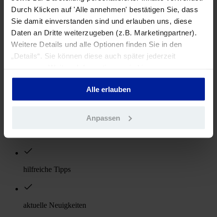
Durch Klicken auf 'Alle annehmen' bestätigen Sie, dass
Sie damit einverstanden sind und erlauben uns, diese
Felix Höfermann
Daten an Dritte weiterzugeben (z.B. Marketingpartner).
Ansprechpartner für Presseanfragen
Weitere Details und alle Optionen finden Sie in den
„Details“. Sie können diese auch später jederzeit
Presse
:
anpassen. Weitere Informationen sind in
presse@allright.de
unserer
Datenschutzerklärung
zu finden.
Alle erlauben
Fall einreichen
:
sales@allright.de
Anpassen
Newsletter abonnieren und profitieren
hilfreiche Tipps
aktuelle Neuigkeiten