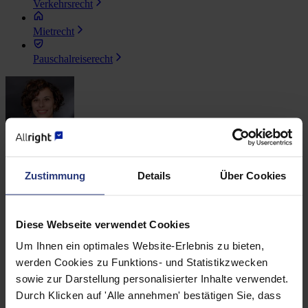
Verkehrsrecht
Mietrecht
Pauschalreiserecht
Mara Zatti
Zustimmung
Details
Über Cookies
Ansprechpartnerin für Presseanfragen
Diese Webseite verwendet Cookies
Um Ihnen ein optimales Website-Erlebnis zu bieten,
werden Cookies zu Funktions- und Statistikzwecken
sowie zur Darstellung personalisierter Inhalte verwendet.
Felix Höfermann
Durch Klicken auf 'Alle annehmen' bestätigen Sie, dass