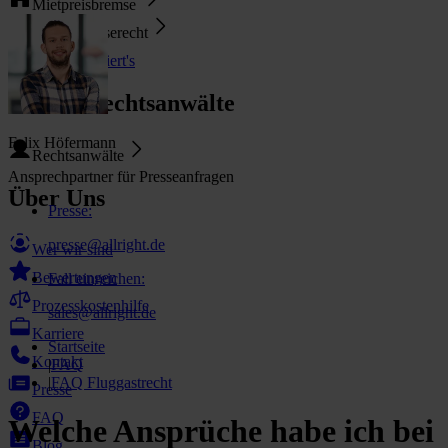
Mietpreisbremse
Pauschalreiserecht
So funktioniert's
Unsere Rechtsanwälte
Felix Höfermann
Rechtsanwälte
Ansprechpartner für Presseanfragen
Über Uns
Presse
:
presse@allright.de
Wer wir sind
Bewertungen
Fall einreichen
:
Prozesskostenhilfe
sales@allright.de
Karriere
Startseite
Kontakt
|
FAQ
|
FAQ Fluggastrecht
Presse
FAQ
Welche Ansprüche habe ich bei
Blog