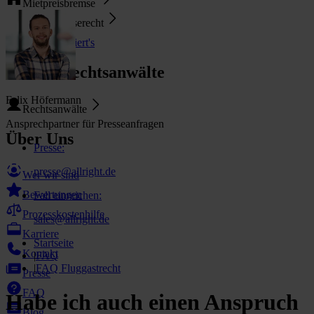
Mietpreisbremse
Pauschalreiserecht
So funktioniert's
Unsere Rechtsanwälte
Felix Höfermann
Rechtsanwälte
Ansprechpartner für Presseanfragen
Über Uns
Presse
:
presse@allright.de
Wer wir sind
Bewertungen
Fall einreichen
:
Prozesskostenhilfe
sales@allright.de
Karriere
Startseite
Kontakt
|
FAQ
|
FAQ Fluggastrecht
Presse
FAQ
Habe ich auch einen Anspruch
Blog