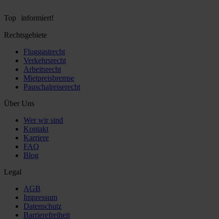
Top informiert!
Rechtsgebiete
Fluggastrecht
Verkehrsrecht
Arbeitsrecht
Mietpreisbremse
Pauschalreiserecht
Über Uns
Wer wir sind
Kontakt
Karriere
FAQ
Blog
Legal
AGB
Impressum
Datenschutz
Barrierefreiheit